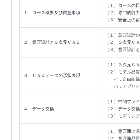
（１）コースの目
１．コース概要及び留意事項
（２）専門的能力
（３）安全上の留
（１）意匠設計の
２．意匠設計と３次元ＣＡＤ
（２）３次元ＣＡ
（３）意匠設計と
（１）３次元ＣＡ
（２）モデル品質
３．ＣＡＤデータの形状表現
イ．自由曲線
ハ．アプリケー
（１）中間ファイ
４．データ交換
（２）データ交換
（３）モデリング
（１）意匠面に求
（２）意匠面品質