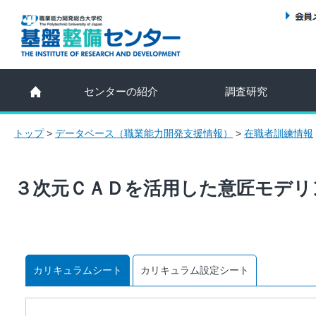
センターの紹介
調査研究
トップ
>
データベース（職業能力開発支援情報）
>
在職者訓練情報
３次元ＣＡＤを活用した意匠モデリ
カリキュラムシート
カリキュラム設定シート