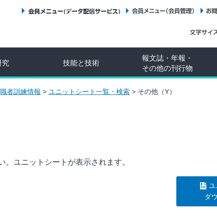
会員メニュー（データ配信サービス）
会員メニュー（会員管理）
報文誌・年報・
研究
技能と技術
その他の刊行物
職者訓練情報
>
ユニットシート一覧・検索
>
その他（Y）
い。ユニットシートが表示されます。
ユ
ダ