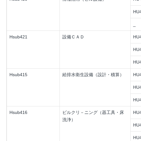
HU4
_
Hsub421
設備ＣＡＤ
HU4
HU4
HU4
Hsub415
給排水衛生設備（設計・積算）
HU4
HU4
HU4
Hsub416
ビルクリ－ニング（器工具・床
HU4
洗浄）
HU4
HU4