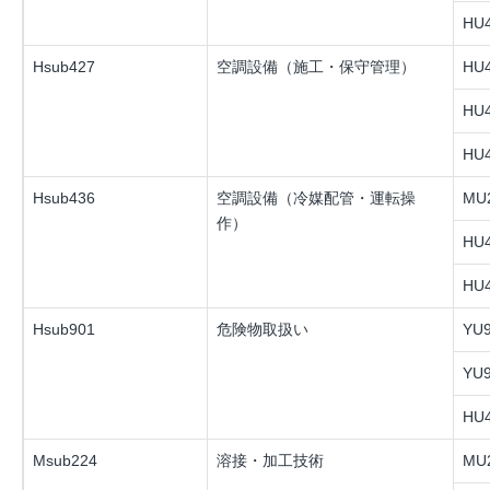
HU4
Hsub427
空調設備（施工・保守管理）
HU4
HU4
HU4
Hsub436
空調設備（冷媒配管・運転操
MU2
作）
HU4
HU4
Hsub901
危険物取扱い
YU9
YU9
HU4
Msub224
溶接・加工技術
MU2