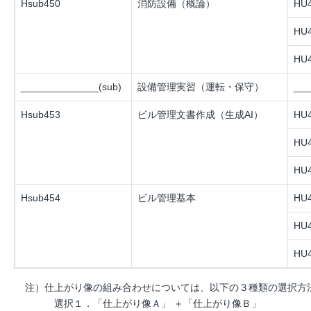
Hsub450
消防設備（概論）
HU4
HU4
HU4
______________(sub)
設備管理実習（運転・保守）
___
Hsub453
ビル管理文書作成（生成AI）
HU4
HU4
HU4
Hsub454
ビル管理基本
HU4
HU4
HU4
注）仕上がり像の組み合わせについては、以下の３種類の選択方
選択１．「仕上がり像Ａ」 ＋「仕上がり像Ｂ」