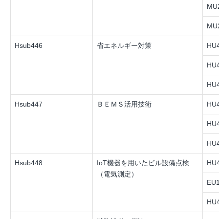
MU2
MU2
Hsub446
省エネルギー対策
HU4
HU4
HU4
Hsub447
ＢＥＭＳ活用技術
HU4
HU4
HU4
Hsub448
IoT機器を用いたビル設備点検
HU4
（電気測定）
EU1
HU4