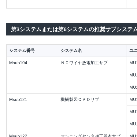
_
第3システムまたは第6システムの推奨サブシステ
システム番号
システム名
ユ
Msub104
ＮＣワイヤ放電加工サブ
MU1
MU1
MU1
Msub121
機械製図ＣＡＤサブ
MU1
MU1
MU1
Msub122
マシニングセンタ加工基本サブ
MU1