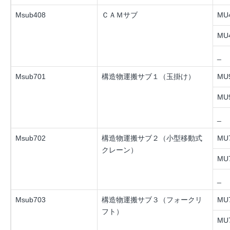
Msub408
ＣＡＭサブ
MU4
MU4
_
Msub701
構造物運搬サブ１（玉掛け）
MU9
MU9
_
Msub702
構造物運搬サブ２（小型移動式
MU7
クレーン）
MU7
_
Msub703
構造物運搬サブ３（フォークリ
MU7
フト）
MU7