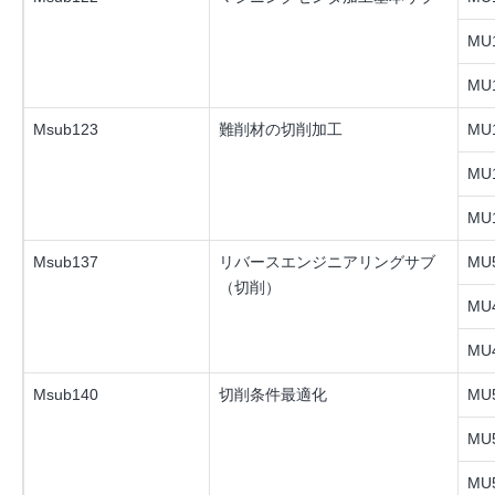
MU1
MU1
Msub123
難削材の切削加工
MU1
MU1
MU1
Msub137
リバースエンジニアリングサブ
MU5
（切削）
MU4
MU4
Msub140
切削条件最適化
MU5
MU5
MU5