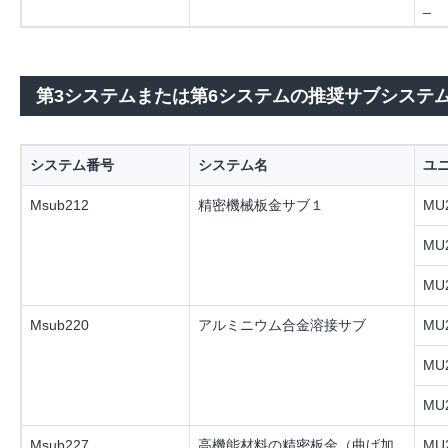
_
第3システムまたは第6システムの推奨サブシステ
システム番号
システム名
ユ
Msub212
精密機械板金サブ１
MU2
MU2
MU2
Msub220
アルミニウム合金溶接サブ
MU2
MU2
MU2
Msub227
高機能材料の精密板金（曲げ加
MU2