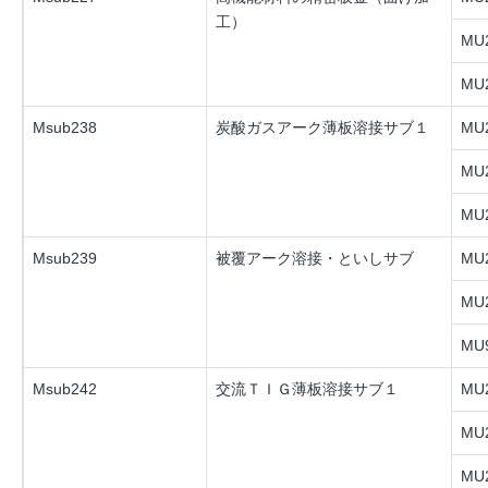
工）
MU2
MU2
Msub238
炭酸ガスアーク薄板溶接サブ１
MU2
MU2
MU2
Msub239
被覆アーク溶接・といしサブ
MU2
MU2
MU9
Msub242
交流ＴＩＧ薄板溶接サブ１
MU2
MU2
MU2