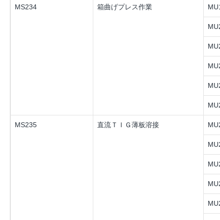
MS234
箱曲げプレス作業
MU1
MU2
MU2
MU2
MU2
MU2
MS235
直流ＴＩＧ薄板溶接
MU2
MU2
MU2
MU2
MU2