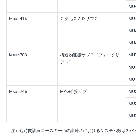
MU4
Msub415
２次元ＣＡＤサブ２
MU4
MU4
MU4
Msub703
構造物運搬サブ３（フォークリ
MU7
フト）
MU7
MU7
Msub246
MAG溶接サブ
MU2
MU2
MU2
注）短時間訓練コースの一つの訓練科におけるシステム数は2.5