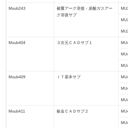
Msub243
被覆アーク溶接・炭酸ガスアー
MU2
ク溶接サブ
MU2
MU2
Msub404
３次元ＣＡＤサブ１
MU4
MU4
MU4
Msub409
ＩＴ基本サブ
MU4
MU4
MU4
Msub411
板金ＣＡＤサブ２
MU4
MU4