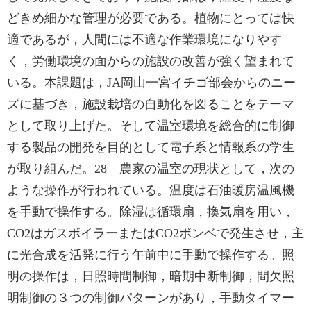
どきめ細かな管理が必要である。植物にとっては快
適であるが，人間には不適な作業環境になりやす
く，労働環境の面からの施設の改善が強く望まれて
いる。本課題は，JA岡山一宮イチゴ部会からのニー
ズに基づき，施設栽培の自動化を図ることをテーマ
として取り上げた。そして温室環境を総合的に制御
する製品の開発を目的として電子系と情報系の学生
が取り組んだ。28 農家の温室の現状として，次の
ような操作が行われている。温度は石油暖房温風機
を手動で操作する。除湿は循環扇，換気扇を用い，
CO2はガスボイラーまたはCO2ボンベで発生させ，主
に光合成を活発に行う午前中に手動で操作する。照
明の操作は，日照時間制御，暗期中断制御，間欠照
明制御の３つの制御パターンがあり，手動タイマー