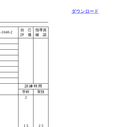
ダウンロード
自 己
指導員
-1040-2
評 価
確 認
訓 練 時 間
学科
実技
2
1.5
2.5