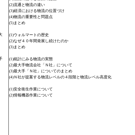
(2)流通と物流の違い
(3)経済における物流の位置づけ
(4)物流の重要性と問題点
(5)まとめ
大
(1)ウォルマートの歴史
(2)なぜ４０年間発展し続けたのか
(3)まとめ
手
(1)統計にみる物流の実態
(2)最大手物流会社「Ｎ社」について
(3)最大手「Ｎ社」についてのまとめ
(4)Ｎ社が提案する物流レベルの４段階と物流レベル高度化
(1)安全衛生作業について
(2)情報機器作業について