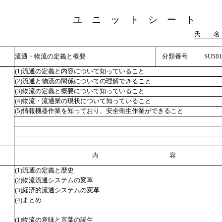
ユ ニ ッ ト シ ー ト
氏 名
流通・物流の定義と概要
分類番号
SU501
(1)流通の定義と内容について知っていること
(2)流通と物流の関係についての理解できること
(3)物流の定義と概要について知っていること
(4)物流・流通業の現状について知っていること
(5)情報機器作業を知っており、安全衛生作業ができること
内 容
(1)流通の定義と歴史
(2)物流流通システムの変革
(3)経済的流通システムの変革
(4)まとめ
(1)物流の意味と言葉の誕生