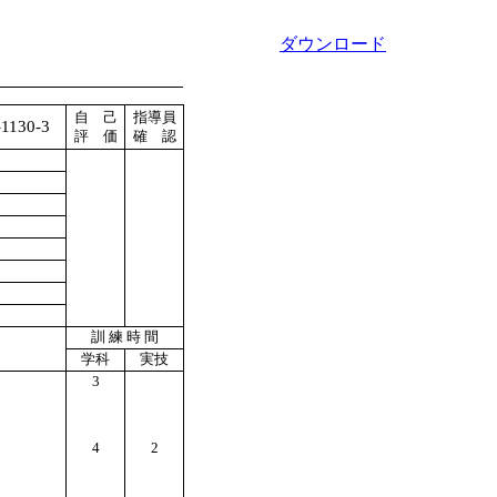
ダウンロード
自 己
指導員
1130-3
評 価
確 認
訓 練 時 間
学科
実技
3
4
2