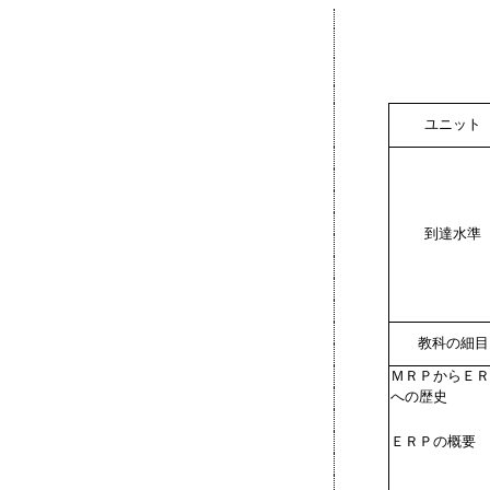
ユニット
到達水準
教科の細目
ＭＲＰからＥＲ
への歴史
ＥＲＰの概要