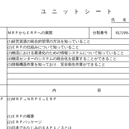
ユ ニ ッ ト シ ー ト
氏 名
SU199-
ＭＲＰからＥＲＰへの展開
分類番号
(1)経営資源の統合的管理の方法を知っていること
(2)ＥＲＰの仕組みについて知っていること
(3)物流における最適化のための情報システムについて知っていること
(4)物流センターのシステムの統合化を提案することができること
(5)情報機器作業を知っており、安全衛生作業ができること
内 容
Ｐ
(1)ＭＲＰ→ＮＲＰⅡ→ＥＲＰ
(1)ＥＲＰの概要
(2)ＥＲＰパッケージ
(3)日本でおなじみのＳＡＰ１／３とは