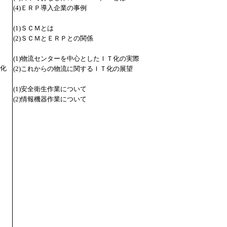
(4)ＥＲＰ導入企業の事例
(1)ＳＣＭとは
(2)ＳＣＭとＥＲＰとの関係
(1)物流センターを中心としたＩＴ化の実際
化
(2)これからの物流に関するＩＴ化の展望
(1)安全衛生作業について
(2)情報機器作業について