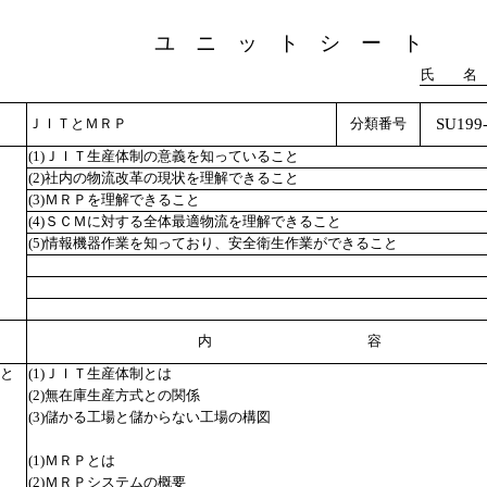
ユ ニ ッ ト シ ー ト
氏 名
SU199-
ＪＩＴとＭＲＰ
分類番号
(1)ＪＩＴ生産体制の意義を知っていること
(2)社内の物流改革の現状を理解できること
(3)ＭＲＰを理解できること
(4)ＳＣＭに対する全体最適物流を理解できること
(5)情報機器作業を知っており、安全衛生作業ができること
内 容
と
(1)ＪＩＴ生産体制とは
(2)無在庫生産方式との関係
(3)儲かる工場と儲からない工場の構図
(1)ＭＲＰとは
(2)ＭＲＰシステムの概要