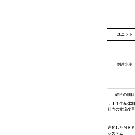
ユニット
到達水準
教科の細目
ＪＩＴ生産体制
社内の物流改革
進化したＭＲＰ
システム