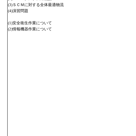
(3)ＳＣＭに対する全体最適物流
(4)演習問題
(1)安全衛生作業について
(2)情報機器作業について