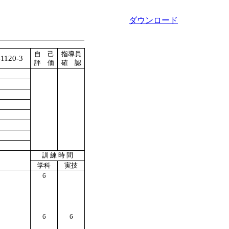
ダウンロード
自 己
指導員
1120-3
評 価
確 認
訓 練 時 間
学科
実技
6
6
6