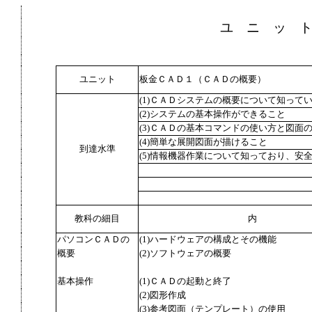
ユ ニ ッ 
ユニット
板金ＣＡＤ１（ＣＡＤの概要）
(1)ＣＡＤシステムの概要について知って
(2)システムの基本操作ができること
(3)ＣＡＤの基本コマンドの使い方と図面
(4)簡単な展開図面が描けること
到達水準
(5)情報機器作業について知っており、安
教科の細目
内
パソコンＣＡＤの
(1)ハードウェアの構成とその機能
概要
(2)ソフトウェアの概要
基本操作
(1)ＣＡＤの起動と終了
(2)図形作成
(3)参考図面（テンプレート）の使用