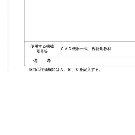
使用する機械
ＣＡＤ機器一式、視聴覚教材
器具等
備 考
※自己評価欄にはＡ、Ｂ、Ｃを記入する。