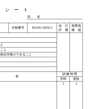
ト シ ー ト
氏 名
自 己
指導員
分類番号
MU401-0050-2
評 価
確 認
と
こと
ること
全衛生作業ができること
訓 練 時 間
 容
学科
実技
3
3