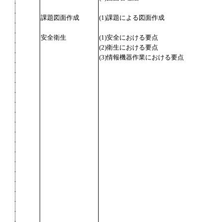
課題図面作成
(1)課題による図面作成
安全衛生
(1)安全における要点
(2)衛生における要点
(3)情報機器作業における要点