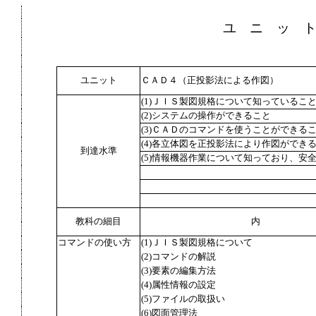
ユ ニ ッ 
ユニット
ＣＡＤ４（正投影法による作図）
(1)ＪＩＳ製図規格について知っているこ
(2)システムの操作ができること
(3)ＣＡＤのコマンドを使うことができる
(4)各立体図を正投影法により作図ができ
到達水準
(5)情報機器作業について知っており、安
教科の細目
内
コマンドの使い方
(1)ＪＩＳ製図規格について
(2)コマンドの解説
(3)要素の編集方法
(4)属性情報の設定
(5)ファイルの取扱い
(6)図面管理法