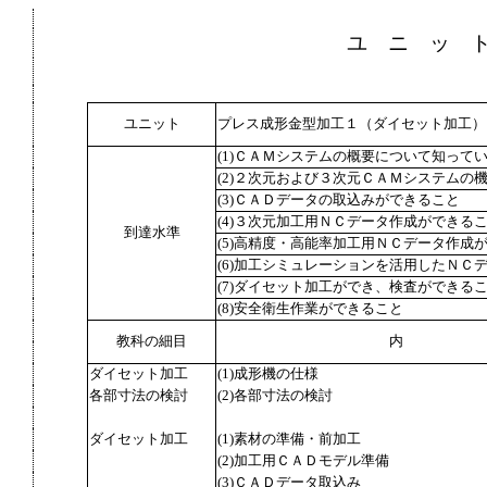
ユ ニ ッ 
ユニット
プレス成形金型加工１（ダイセット加工）
(1)ＣＡＭシステムの概要について知って
(2)２次元および３次元ＣＡＭシステムの
(3)ＣＡＤデータの取込みができること
(4)３次元加工用ＮＣデータ作成ができる
到達水準
(5)高精度・高能率加工用ＮＣデータ作成
(6)加工シミュレーションを活用したＮＣ
(7)ダイセット加工ができ、検査ができる
(8)安全衛生作業ができること
教科の細目
内
ダイセット加工
(1)成形機の仕様
各部寸法の検討
(2)各部寸法の検討
ダイセット加工
(1)素材の準備・前加工
(2)加工用ＣＡＤモデル準備
(3)ＣＡＤデータ取込み