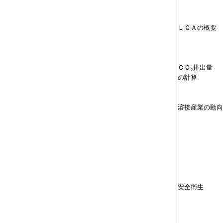
ＬＣＡの概要
ＣＯ₂排出量
の計算
溶接産業の動向
安全衛生