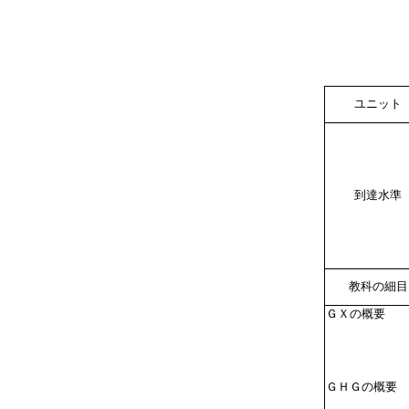
ユニット
到達水準
教科の細目
ＧＸの概要
ＧＨＧの概要