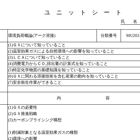
ユ ニ ッ ト シ ー ト
氏 名
環境負荷概論(アーク溶接)
分類番号
MU202-
(1)ＧＸについて知っていること
(2)温室効果ガスによる自然環境への影響を知っていること
(3)ＬＣＡについて知っていること
(4)消費電力からＣＯ₂排出量の計算式を知っていること
(5)特定化学物質の基礎知識を知っていること
(6)ＧＸに関わる溶接技術を含む産業の動向を知っていること
(7)安全衛生作業ができること
内 容
(1)ＧＸの必要性
(2)ＧＸ推進戦略
(3)カーボンプライシング構想
(1)削減対象となる温室効果ガスの種類
(2)環境への影響