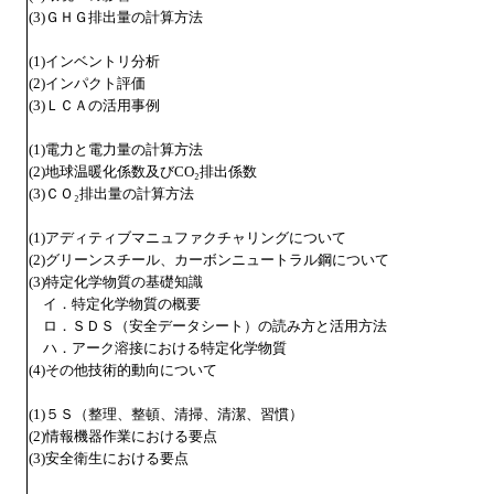
(3)ＧＨＧ排出量の計算方法
(1)インベントリ分析
(2)インパクト評価
(3)ＬＣＡの活用事例
(1)電力と電力量の計算方法
(2)地球温暖化係数及びCO₂排出係数
(3)ＣＯ₂排出量の計算方法
(1)アディティブマニュファクチャリングについて
(2)グリーンスチール、カーボンニュートラル鋼について
(3)特定化学物質の基礎知識
イ．特定化学物質の概要
ロ．ＳＤＳ（安全データシート）の読み方と活用方法
ハ．アーク溶接における特定化学物質
(4)その他技術的動向について
(1)５Ｓ（整理、整頓、清掃、清潔、習慣）
(2)情報機器作業における要点
(3)安全衛生における要点