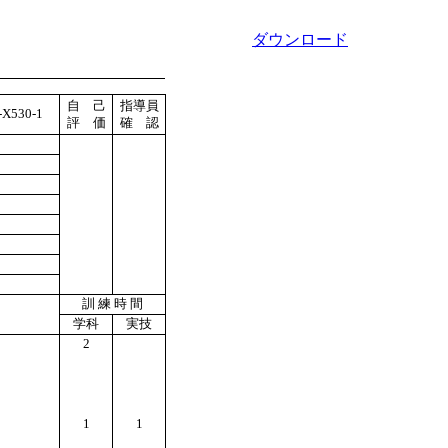
ダウンロード
自 己
指導員
X530-1
評 価
確 認
訓 練 時 間
学科
実技
2
1
1