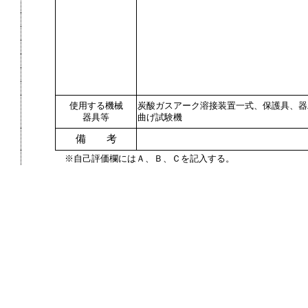
使用する機械
炭酸ガスアーク溶接装置一式、保護具、器
器具等
曲げ試験機
備 考
※自己評価欄にはＡ、Ｂ、Ｃを記入する。