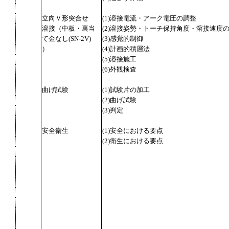
立向Ｖ形突合せ
(1)溶接電流・アーク電圧の調整
溶接（中板・裏当
(2)溶接姿勢・トーチ保持角度・溶接速度
て金なし(SN-2V)
(3)感覚的制御
）
(4)計画的積層法
(5)溶接施工
(6)外観検査
曲げ試験
(1)試験片の加工
(2)曲げ試験
(3)判定
安全衛生
(1)安全における要点
(2)衛生における要点