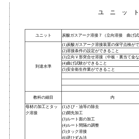
ユ ニ ッ 
ユニット
炭酸ガスアーク溶接７（立向溶接 曲げ試
(1)炭酸ガスアーク溶接装置の保守点検が
(2)溶接条件の設定ができること
(3)立向Ｖ形突合せ溶接（中板・裏当て金なし
(4)曲げ試験ができること
到達水準
(5)安全衛生作業ができること
教科の細目
内
母材の加工とタッ
(1)さび・油等の除去
ク溶接
(2)開先加工
(3)ルート面の加工
(4)ルート間隔の調整
(5)タック溶接
(6)逆ひずみ法