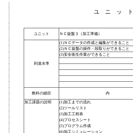
ユ ニ ッ 
ユニット
ＮＣ旋盤３（加工準備）
(1)ＮＣデータの作成と編集ができること
(2)ＮＣ旋盤の操作・段取りができること
(3)安全衛生作業ができること
到達水準
教科の細目
内
加工課題の説明
(1)加工までの流れ
(2)ツールリスト
(3)加工工程表
(4)プロセスシート
(5)プログラム作成
(6)加工シミュレーション