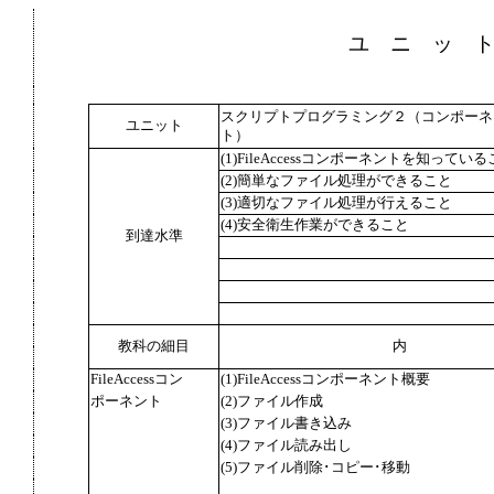
ユ ニ ッ 
スクリプトプログラミング２（コンポーネ
ユニット
ト）
(1)FileAccessコンポーネントを知ってい
(2)簡単なファイル処理ができること
(3)適切なファイル処理が行えること
(4)安全衛生作業ができること
到達水準
教科の細目
内
FileAccessコン
(1)FileAccessコンポーネント概要
ポーネント
(2)ファイル作成
(3)ファイル書き込み
(4)ファイル読み出し
(5)ファイル削除･コピー･移動