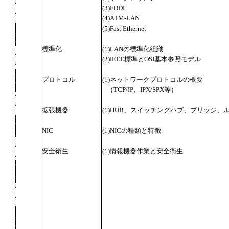
(3)FDDI
(4)ATM-LAN
(5)Fast Ethernet
標準化
(1)LANの標準化組織
(2)IEEE標準とOSI基本参照モデル
プロトコル
(1)ネットワークプロトコルの概要
（TCP/IP、IPX/SPX等）
拡張機器
(1)HUB、スイッチングハブ、ブリッジ、
NIC
(1)NICの種類と特徴
安全衛生
(1)情報機器作業と安全衛生