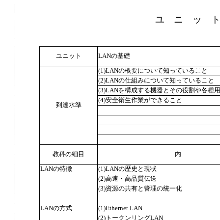
ユ ニ ッ 
ユニット
LANの基礎
(1)LANの概要について知っていること
(2)LANの仕組みについて知っていること
(3)LANを構成する機器とその役割や各
(4)安全衛生作業ができること
到達水準
教科の細目
内
LANの特徴
(1)LANの歴史と現状
(2)高速・高品質伝送
(3)資源の共有と管理の統一化
LANの方式
(1)Ethernet LAN
(2)トークンリングLAN