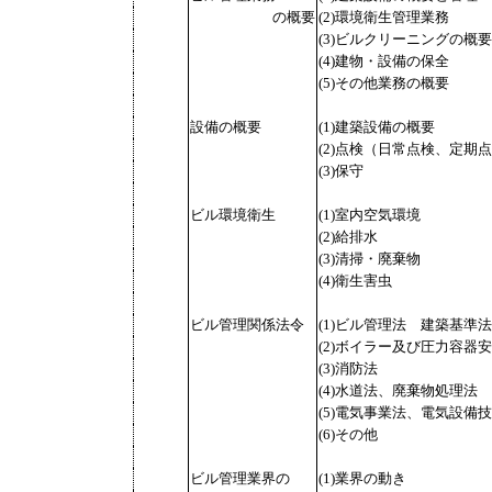
の概要
(2)環境衛生管理業務
(3)ビルクリーニングの概要
(4)建物・設備の保全
(5)その他業務の概要
設備の概要
(1)建築設備の概要
(2)点検（日常点検、定期
(3)保守
ビル環境衛生
(1)室内空気環境
(2)給排水
(3)清掃・廃棄物
(4)衛生害虫
ビル管理関係法令
(1)ビル管理法 建築基準法
(2)ボイラー及び圧力容器
(3)消防法
(4)水道法、廃棄物処理法
(5)電気事業法、電気設
(6)その他
ビル管理業界の
(1)業界の動き