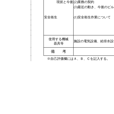
現状と今後
(2)業務の契約
(3)最近の動き、今後の
安全衛生
(1)安全衛生作業について
使用する機械
施設の電気設備、給排水設
器具等
備 考
※自己評価欄にはＡ、Ｂ、Ｃを記入する。