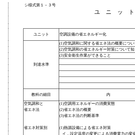
シ様式第１－３号
ユ ニ ッ ト
ユニット
空調設備の省エネルギー化
(1)空気調和に関する省エネ法の概要につ
(2)空気調和の省エネルギー対策について
(3)安全衛生作業ができること
到達水準
教科の細目
内
空気調和と
(1)空調用エネルギーの消費実態
省エネ法
(2)省エネ法の概要
(3)省エネ法の判断基準
省エネ対策別
(1)熱源設備による省エネ対策
イ．設定温度の変更による消費電力の変