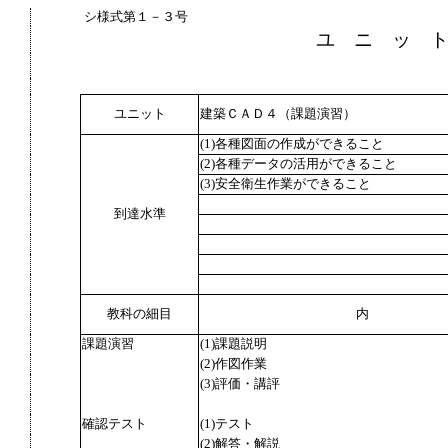
シ様式第１－３号
ユ ニ ッ 
ユニット
建築ＣＡＤ４（課題演習）
(1)各種図面の作成ができること
(2)各種データの活用ができること
(3)安全衛生作業ができること
到達水準
教科の細目
内
課題演習
(1)課題説明
(2)作図作業
(3)評価・講評
確認テスト
(1)テスト
(2)解答・解説