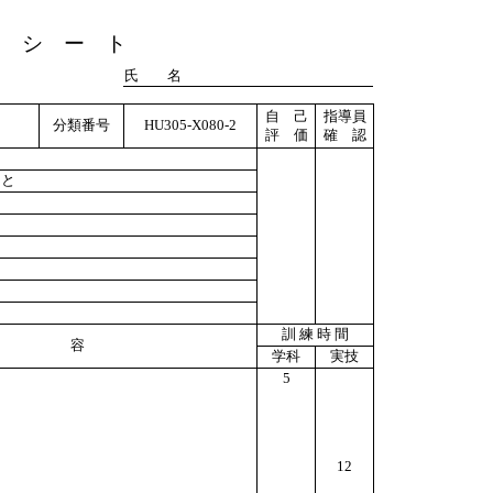
ト シ ー ト
氏 名
自 己
指導員
分類番号
HU305-X080-2
評 価
確 認
こと
訓 練 時 間
 容
学科
実技
5
12