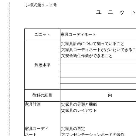
シ様式第１－３号
ユ ニ ッ 
ユニット
家具コーディネート
(1)家具計画について知っていること
(2)家具コーディネートがだいたいできる
(3)安全衛生作業ができること
到達水準
教科の細目
内
家具計画
(1)家具の分類と機能
(2)家具のレイアウト
家具コーディ
(1)家具の選定
ネート
(2)プレゼンテーションボードの製作