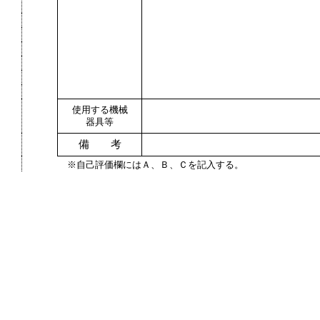
使用する機械
器具等
備 考
※自己評価欄にはＡ、Ｂ、Ｃを記入する。