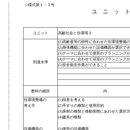
シ様式第１－３号
ユ ニ ッ 
ユニット
高齢社会と住環境２
(1)高齢者等の特性に合わせた住環境整備
(2)身体機能に合わせた設備機器が選択で
(3)テーマに合わせて便所のプランニング
(4)テーマに合わせて浴室のプランニング
到達水準
(5)安全衛生作業ができること
教科の細目
内
住環境整備の
(1)段差を考える
考え方
(2)手すりの種類と使用目的
(3)床材の種類と移動形態にあわせた選択
(4)建具の種類
設備機器の
(1)便所の設備機器