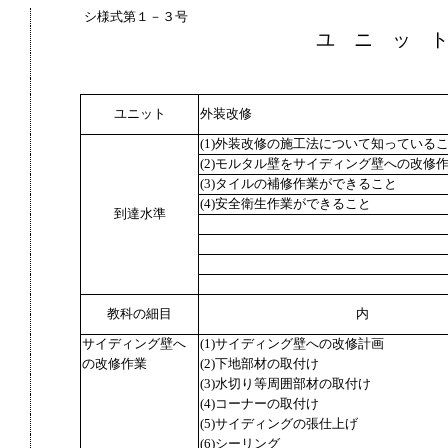
シ様式第１－３号
ユ ニ ッ 
ユニット
外装改修
(1)外装改修の施工法について知っている
(2)モルタル壁をサイディング壁への改修
(3)タイルの補修作業ができること
(4)安全衛生作業ができること
到達水準
教科の細目
内
サイディング壁へ
(1)サイディング壁への改修計画
の改修作業
(2)下地部材の取付け
(3)水切り等周囲部材の取付け
(4)コーナーの取付け
(5)サイディングの張仕上げ
(6)シーリング