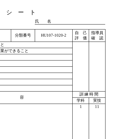
ト シ ー ト
氏 名
自 己
指導員
分類番号
HU107-1020-2
評 価
確 認
こと
作業ができること
訓 練 時 間
 容
学科
実技
1
11