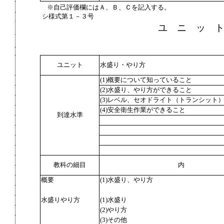
※自己評価欄にはＡ、Ｂ、Ｃを記入する。
シ様式第１－３号
ユ ニ ッ 
ユニット
水盛り・やり方
(1)概要について知っていること
(2)水盛り、やり方ができること
(3)レベル、セオドライト（トランシット
(4)安全衛生作業ができること
到達水準
教科の細目
内
概要
(1)水盛り、やり方
水盛りやり方
(1)水盛り
(2)やり方
(3)その他