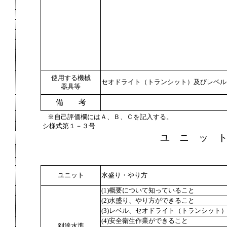
使用する機械
セオドライト（トランシット）及びレベル
器具等
備 考
※自己評価欄にはＡ、Ｂ、Ｃを記入する。
シ様式第１－３号
ユ ニ ッ 
ユニット
水盛り・やり方
(1)概要について知っていること
(2)水盛り、やり方ができること
(3)レベル、セオドライト（トランシット
(4)安全衛生作業ができること
到達水準