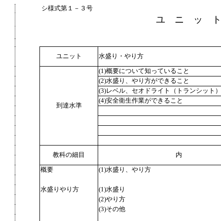
シ様式第１－３号
ユ ニ ッ 
ユニット
水盛り・やり方
(1)概要について知っていること
(2)水盛り、やり方ができること
(3)レベル、セオドライト（トランシット
(4)安全衛生作業ができること
到達水準
教科の細目
内
概要
(1)水盛り、やり方
水盛りやり方
(1)水盛り
(2)やり方
(3)その他