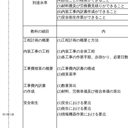
(4)部位ごとの積算ができること
到達水準
(5)材料費及び労務費見積りができること
(6)内装工事内訳書作成ができること
(7)安全衛生作業ができること
教科の細目
内
工程計画の概要
(1)工程計画の概要と方法
内装工事の工程
(1)内装工事の全体工程
(2)各工事の作業手順、歩掛かり、必要日
工事費積算の概要
(1)工事費内訳書の構成
(2)積算基準
工事費内訳書
(1)数量算出
の作成
(2)材料、労務単価及び複合単価の算出
安全衛生
(1)安全における要点
(2)衛生における要点
(3)情報機器作業における要点
切り取り線