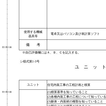
使用する機械
電卓又はパソコン及び表計算ソフト
器具等
備 考
切り取り線
※自己評価欄にはＡ、Ｂ、Ｃを記入する。
シ様式第
1-3
号
ユ ニ ッ 
ユニット
住宅内装工事の工程計画と積算
(1)積算基準を知っていること
切り取り線
(2)各種内装工事の工程について知ってい
(3)躯体・内装材の種類を知っていること