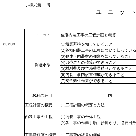
シ様式第
1-3
号
ユ ニ ッ 
ユニット
住宅内装工事の工程計画と積算
(1)積算基準を知っていること
切り取り線
(2)各種内装工事の工程について知ってい
(3)躯体・内装材の種類を知っていること
(4)部位ごとの積算ができること
到達水準
(5)材料費及び労務費見積りができること
(6)内装工事内訳書作成ができること
(7)安全衛生作業ができること
教科の細目
内
工程計画の概要
(1)工程計画の概要と方法
内装工事の工程
(1)内装工事の全体工程
(2)各工事の作業手順、歩掛かり、必要日
工事費積算の概要
(1)工事費内訳書の構成