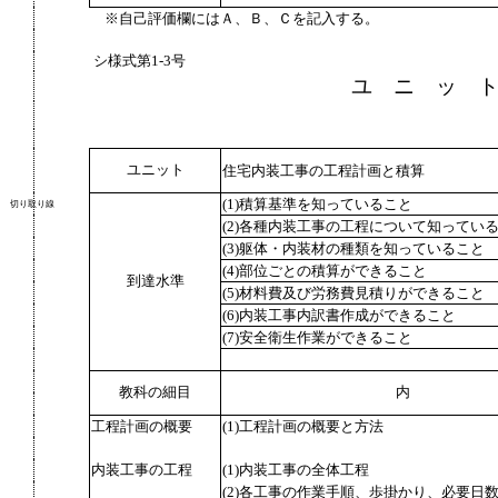
※自己評価欄にはＡ、Ｂ、Ｃを記入する。
シ様式第
1-3
号
ユ ニ ッ 
ユニット
住宅内装工事の工程計画と積算
(1)積算基準を知っていること
切り取り線
(2)各種内装工事の工程について知ってい
(3)躯体・内装材の種類を知っていること
(4)部位ごとの積算ができること
到達水準
(5)材料費及び労務費見積りができること
(6)内装工事内訳書作成ができること
(7)安全衛生作業ができること
教科の細目
内
工程計画の概要
(1)工程計画の概要と方法
内装工事の工程
(1)内装工事の全体工程
(2)各工事の作業手順、歩掛かり、必要日