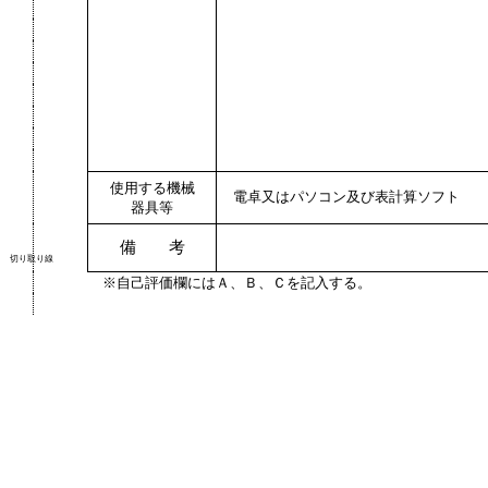
使用する機械
電卓又はパソコン及び表計算ソフト
器具等
備 考
切り取り線
※自己評価欄にはＡ、Ｂ、Ｃを記入する。