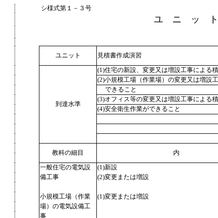
シ様式第１－３号
ユ ニ ッ 
ユニット
見積書作成演習
(1)住宅の新設、変更又は増設工事による
(2)小規模工場（作業場）の変更又は増設
できること
(3)オフィス等の変更又は増設工事による
到達水準
(4)安全衛生作業ができること
教科の細目
内
一般住宅の電気設
(1)新設
備工事
(2)変更または増設
小規模工場（作業
(1)変更または増設
場）の電気設備工
事