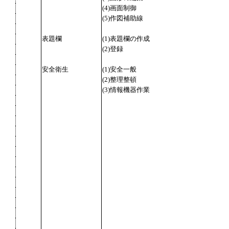
(4)画面制御
(5)作図補助線
表題欄
(1)表題欄の作成
(2)登録
安全衛生
(1)安全一般
(2)整理整頓
(3)情報機器作業