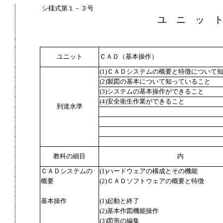
シ様式第１－３号
ユ ニ ッ 
ユニット
ＣＡＤ（基本操作）
(1)ＣＡＤシステムの概要と特徴について
(2)製図の基本について知っていること
(3)システムの基本操作ができること
(4)安全衛生作業ができること
到達水準
教科の細目
内
ＣＡＤシステムの
(1)ハードウェアの構成とその機能
概要
(2)ＣＡＤソフトウェアの概要と特徴
基本操作
(1)起動と終了
(2)基本作図機能操作
(3)図形の編集