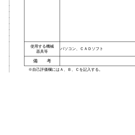
使用する機械
パソコン、ＣＡＤソフト
器具等
備 考
※自己評価欄にはＡ、Ｂ、Ｃを記入する。