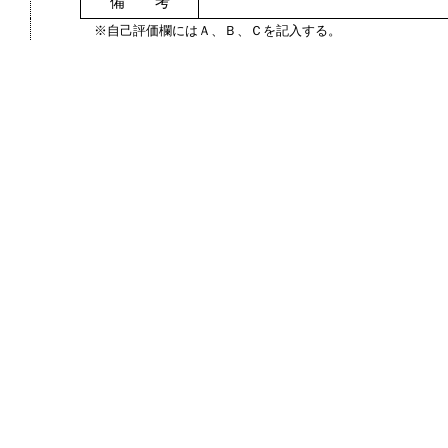
備 考
※自己評価欄にはＡ、Ｂ、Ｃを記入する。