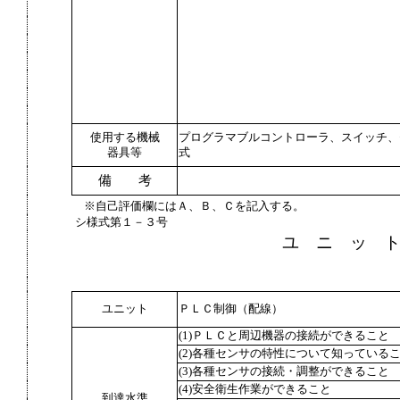
使用する機械
プログラマブルコントローラ、スイッチ、
器具等
式
備 考
※自己評価欄にはＡ、Ｂ、Ｃを記入する。
シ様式第１－３号
ユ ニ ッ 
ユニット
ＰＬＣ制御（配線）
(1)ＰＬＣと周辺機器の接続ができること
(2)各種センサの特性について知っている
(3)各種センサの接続・調整ができること
(4)安全衛生作業ができること
到達水準