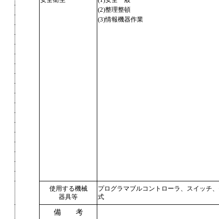
安全衛生
(1)安全一般
(2)整理整頓
(3)情報機器作業
使用する機械
プログラマブルコントローラ、スイッチ、
器具等
式
備 考