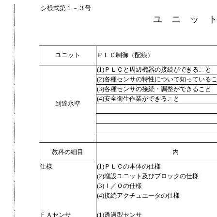
シ様式第１－３号
ユ ニ ッ 
ユニット
ＰＬＣ制御（配線）
(1)ＰＬＣと周辺機器の接続ができること
(2)各種センサの特性について知っている
(3)各種センサの接続・調整ができること
(4)安全衛生作業ができること
到達水準
教科の細目
内
仕様
(1)ＰＬＣの本体の仕様
(2)増設ユニット及びブロックの仕様
(3)Ｉ／Ｏの仕様
(4)接続アクチュエータの仕様
ＦＡセンサ
(1)透過型センサ