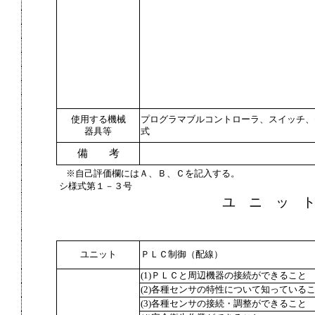
使用する機械
プログラマブルコントローラ、スイッチ、
器具等
式
備 考
※自己評価欄にはＡ、Ｂ、Ｃを記入する。
シ様式第１－３号
ユ ニ ッ 
ユニット
ＰＬＣ制御（配線）
(1)ＰＬＣと周辺機器の接続ができること
(2)各種センサの特性について知っている
(3)各種センサの接続・調整ができること