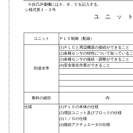
※自己評価欄にはＡ、Ｂ、Ｃを記入する。
シ様式第１－３号
ユ ニ ッ 
ユニット
ＰＬＣ制御（配線）
(1)ＰＬＣと周辺機器の接続ができること
(2)各種センサの特性について知っている
(3)各種センサの接続・調整ができること
(4)安全衛生作業ができること
到達水準
教科の細目
内
仕様
(1)ＰＬＣの本体の仕様
(2)増設ユニット及びブロックの仕様
(3)Ｉ／Ｏの仕様
(4)接続アクチュエータの仕様