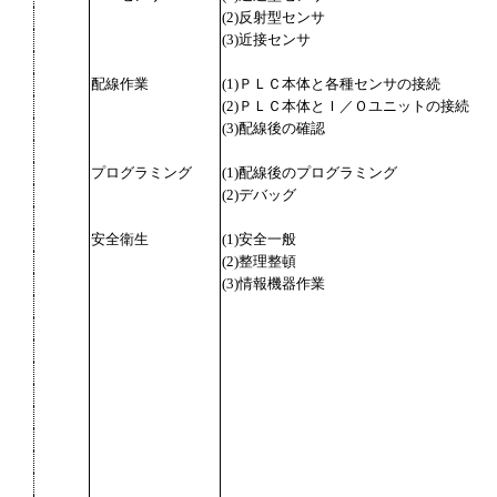
(2)反射型センサ
(3)近接センサ
配線作業
(1)ＰＬＣ本体と各種センサの接続
(2)ＰＬＣ本体とＩ／Ｏユニットの接続
(3)配線後の確認
プログラミング
(1)配線後のプログラミング
(2)デバッグ
安全衛生
(1)安全一般
(2)整理整頓
(3)情報機器作業