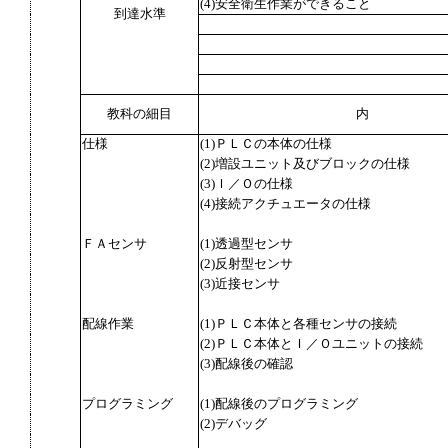
(4)安全衛生作業ができること
到達水準
教科の細目
内
仕様
(1)ＰＬＣの本体の仕様
(2)増設ユニット及びブロックの仕様
(3)Ｉ／Ｏの仕様
(4)接続アクチュエータの仕様
ＦＡセンサ
(1)透過型センサ
(2)反射型センサ
(3)近接センサ
配線作業
(1)ＰＬＣ本体と各種センサの接続
(2)ＰＬＣ本体とＩ／Ｏユニットの接続
(3)配線後の確認
プログラミング
(1)配線後のプログラミング
(2)デバッグ