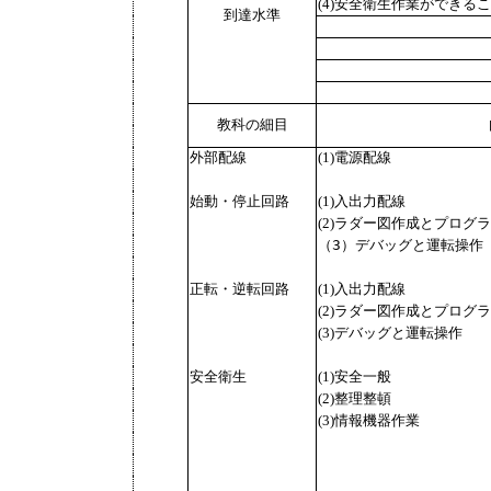
(4)安全衛生作業ができる
到達水準
教科の細目
外部配線
(1)電源配線
始動・停止回路
(1)入出力配線
(2)ラダー図作成とプログ
（3）デバッグと運転操作
正転・逆転回路
(1)入出力配線
(2)ラダー図作成とプログ
(3)デバッグと運転操作
安全衛生
(1)安全一般
(2)整理整頓
(3)情報機器作業