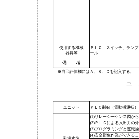
使用する機械
ＰＬＣ、スイッチ、ランプ
器具等
ール
備 考
※自己評価欄にはＡ、Ｂ、Ｃを記入する。
ユ 
ユニット
ＰＬＣ制御（電動機運転）
(1)リレーシーケンス図か
(2)ＰＬＣによる入出力の
(3)プログラミングと運転
(4)安全衛生作業ができる
到達水準