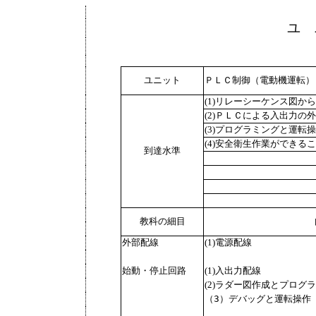
ユ 
ユニット
ＰＬＣ制御（電動機運転）
(1)リレーシーケンス図か
(2)ＰＬＣによる入出力の
(3)プログラミングと運転
(4)安全衛生作業ができる
到達水準
教科の細目
外部配線
(1)電源配線
始動・停止回路
(1)入出力配線
(2)ラダー図作成とプログ
（3）デバッグと運転操作