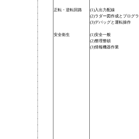
正転・逆転回路
(1)入出力配線
(2)ラダー図作成とプログ
(3)デバッグと運転操作
安全衛生
(1)安全一般
(2)整理整頓
(3)情報機器作業