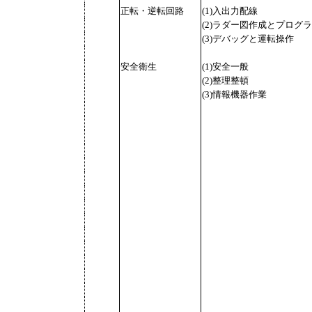
正転・逆転回路
(1)入出力配線
(2)ラダー図作成とプログ
(3)デバッグと運転操作
安全衛生
(1)安全一般
(2)整理整頓
(3)情報機器作業