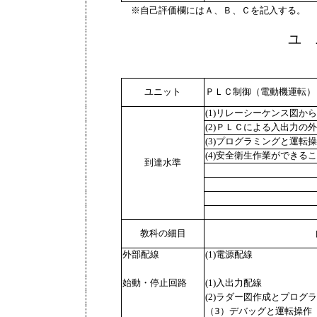
※自己評価欄にはＡ、Ｂ、Ｃを記入する。
ユ 
ユニット
ＰＬＣ制御（電動機運転）
(1)リレーシーケンス図か
(2)ＰＬＣによる入出力の
(3)プログラミングと運転
(4)安全衛生作業ができる
到達水準
教科の細目
外部配線
(1)電源配線
始動・停止回路
(1)入出力配線
(2)ラダー図作成とプログ
（3）デバッグと運転操作