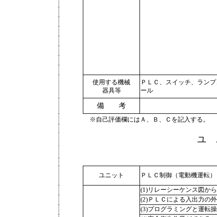
使用する機械
ＰＬＣ、スイッチ、ランプ
器具等
ール
備 考
※自己評価欄にはＡ、Ｂ、Ｃを記入する。
ユ 
ユニット
ＰＬＣ制御（電動機運転）
(1)リレーシーケンス図か
(2)ＰＬＣによる入出力の
(3)プログラミングと運転