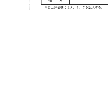
備 考
※自己評価欄にはＡ、Ｂ、Ｃを記入する。