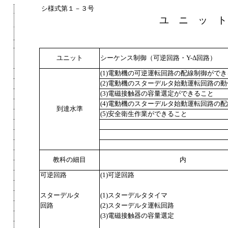
シ様式第１－３号
ユ ニ ッ ト
ユニット
シーケンス制御（可逆回路・Y-Δ回路）
(1)電動機の可逆運転回路の配線制御がで
(2)電動機のスターデルタ始動運転回路の
(3)電磁接触器の容量選定ができること
(4)電動機のスターデルタ始動運転回路の
到達水準
(5)安全衛生作業ができること
教科の細目
内
可逆回路
(1)可逆回路
スターデルタ
(1)スターデルタタイマ
回路
(2)スターデルタ運転回路
(3)電磁接触器の容量選定