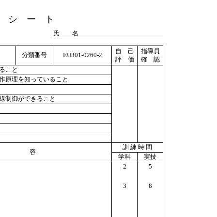
 シ ー ト
氏 名
自 己
指導員
分類番号
EU301-0260-2
評 価
確 認
きること
動作原理を知っていること
配線制御ができること
訓 練 時 間
 容
学科
実技
2
5
3
8