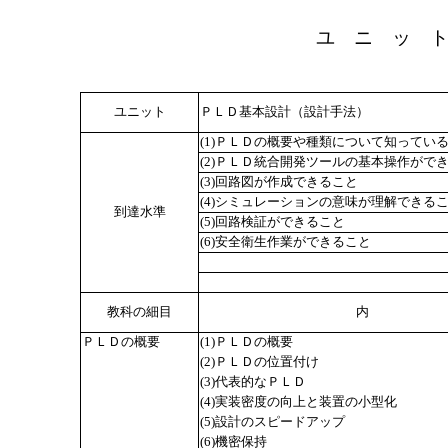
ユ ニ ッ 
ユニット
ＰＬＤ基本設計（設計手法）
(1)ＰＬＤの概要や種類について知ってい
(2)ＰＬＤ統合開発ツールの基本操作がで
(3)回路図が作成できること
(4)シミュレーションの意味が理解できる
到達水準
(5)回路検証ができること
(6)安全衛生作業ができること
教科の細目
内
ＰＬＤの概要
(1)ＰＬＤの概要
(2)ＰＬＤの位置付け
(3)代表的なＰＬＤ
(4)実装密度の向上と装置の小型化
(5)設計のスピードアップ
(6)機密保持