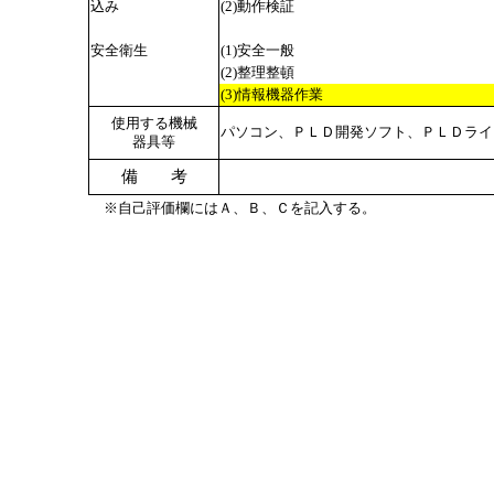
込み
(2)動作検証
安全衛生
(1)安全一般
(2)整理整頓
(3)情報機器作業
使用する機械
パソコン、ＰＬＤ開発ソフト、ＰＬＤライ
器具等
備 考
※自己評価欄にはＡ、Ｂ、Ｃを記入する。