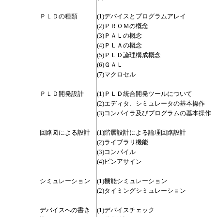
ＰＬＤの種類
(1)デバイスとプログラムアレイ
(2)ＰＲＯＭの概念
(3)ＰＡＬの概念
(4)ＰＬＡの概念
(5)ＰＬＤ論理構成概念
(6)ＧＡＬ
(7)マクロセル
ＰＬＤ開発設計
(1)ＰＬＤ統合開発ツールについて
(2)エディタ、シミュレータの基本操作
(3)コンパイラ及びプログラムの基本操作
回路図による設計
(1)階層設計による論理回路設計
(2)ライブラリ機能
(3)コンパイル
(4)ピンアサイン
シミュレーション
(1)機能シミュレーション
(2)タイミングシミュレーション
デバイスへの書き
(1)デバイスチェック