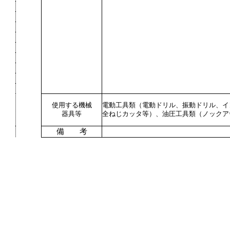
使用する機械
電動工具類（電動ドリル、振動ドリル、イ
器具等
全ねじカッタ等）、油圧工具類（ノックア
備 考