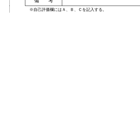
備 考
※自己評価欄にはＡ、Ｂ、Ｃを記入する。