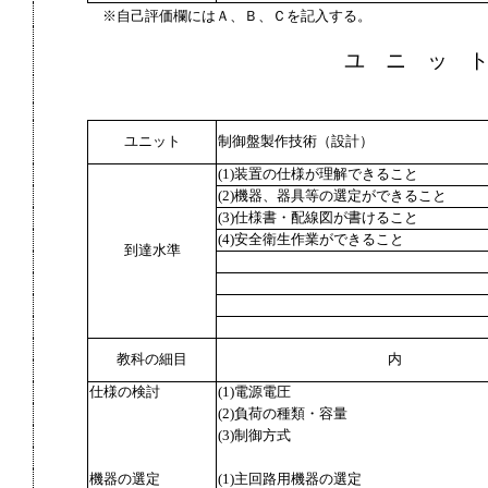
※自己評価欄にはＡ、Ｂ、Ｃを記入する。
ユ ニ ッ 
ユニット
制御盤製作技術（設計）
(1)装置の仕様が理解できること
(2)機器、器具等の選定ができること
(3)仕様書・配線図が書けること
(4)安全衛生作業ができること
到達水準
教科の細目
内
仕様の検討
(1)電源電圧
(2)負荷の種類・容量
(3)制御方式
機器の選定
(1)主回路用機器の選定