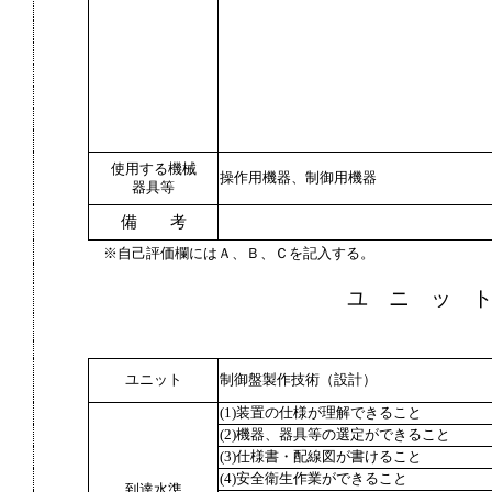
使用する機械
操作用機器、制御用機器
器具等
備 考
※自己評価欄にはＡ、Ｂ、Ｃを記入する。
ユ ニ ッ 
ユニット
制御盤製作技術（設計）
(1)装置の仕様が理解できること
(2)機器、器具等の選定ができること
(3)仕様書・配線図が書けること
(4)安全衛生作業ができること
到達水準