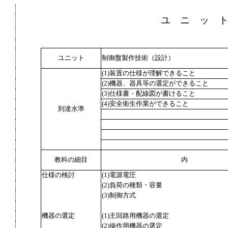
ユ ニ ッ 
ユニット
制御盤製作技術（設計）
(1)装置の仕様が理解できること
(2)機器、器具等の選定ができること
(3)仕様書・配線図が書けること
(4)安全衛生作業ができること
到達水準
教科の細目
内
仕様の検討
(1)電源電圧
(2)負荷の種類・容量
(3)制御方式
機器の選定
(1)主回路用機器の選定
(2)操作用機器の選定