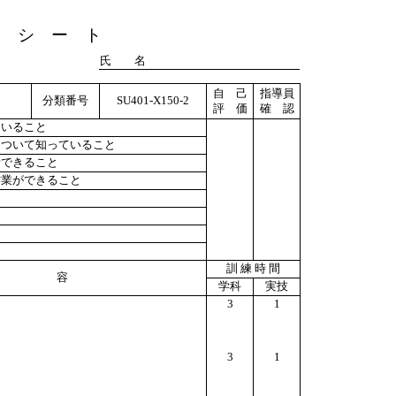
ト シ ー ト
氏 名
自 己
指導員
分類番号
SU401-X150-2
評 価
確 認
ていること
について知っていること
析できること
作業ができること
訓 練 時 間
 容
学科
実技
3
1
3
1