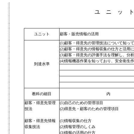
ユ ニ ッ 
ユニット
顧客・販売情報の活用
(1)顧客・得意先の管理技法について知っ
(2)顧客・得意先の情報収集の仕方と活用
(3)顧客・得意先の評価手法を理解し、分
(4)情報機器作業を知っており、安全衛生
到達水準
教科の細目
内
顧客・得意先管理
(1)自己のための管理項目
技法
(2)得意先・顧客のための管理項目
顧客・得意先情報
(1)情報収集の仕方
収集技法
(2)情報管理のしくみ
(3)情報の活用の仕方