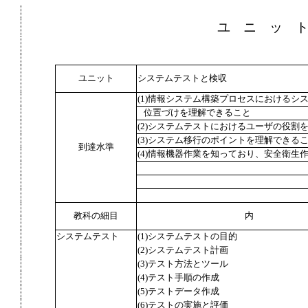
ユ ニ ッ 
ユニット
システムテストと検収
(1)情報システム構築プロセスにおけるシ
位置づけを理解できること
(2)システムテストにおけるユーザの役割
(3)システム移行のポイントを理解できる
到達水準
(4)情報機器作業を知っており、安全衛生
教科の細目
内
システムテスト
(1)システムテストの目的
(2)システムテスト計画
(3)テスト方法とツール
(4)テスト手順の作成
(5)テストデータ作成
(6)テストの実施と評価