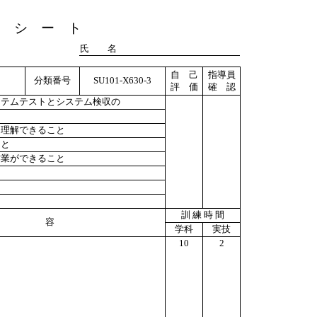
ト シ ー ト
氏 名
自 己
指導員
分類番号
SU101-X630-3
評 価
確 認
ステムテストとシステム検収の
を理解できること
こと
作業ができること
訓 練 時 間
 容
学科
実技
10
2