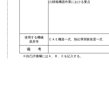
(3)情報機器作業における要点
使用する機械
ＣＡＥ機器一式、熱伝導実験装置一式
器具等
備 考
※自己評価欄にはＡ、Ｂ、Ｃを記入する。