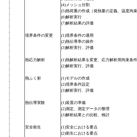
(4)メッシュ分割
(5)熱荷重の作成（発熱量の定義、温度拘
(6)解析実行
(7)解析結果の評価
境界条件の変更
(1)境界条件の適用
(2)熱伝導率の操作
(3)解析実行、評価
熱応力解析
(1)熱解析結果を変更、応力解析用拘束条
(2)解析実行、評価
熱ふく射
(1)モデルの作成
(2)境界条件設定
(3)解析実行、評価
熱伝導実験
(1)装置の準備
(2)測定、測定データの整理
(3)解析結果との比較、検討
安全衛生
(1)安全における要点
(2)衛生における要点