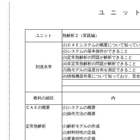
ユ ニ ッ 
ユニット
熱解析２（実践編）
(1)ＣＡＥシステムの概要について知って
(2)システムの基本操作ができること
(3)定常熱解析の問題が解析できること
(4)非定常熱解析の問題が解析できること
到達水準
(5)熱モデルの温度分布を測定できること
(6)情報機器作業について知っており、安
教科の細目
内
ＣＡＥの概要
(1)システムの概要
(2)操作方法の概要
定常熱解析
(1)解析モデルの作成
(2)材料特性の定義
(3)要素特性の定義