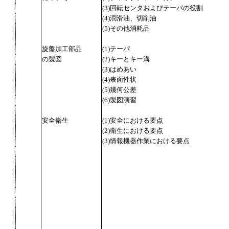
(3)回転センタおよびテーパの役割
(4)潤滑油、切削油
(5)その他消耗品
旋盤加工部品
(1)テーパ
の製図
(2)キーとキー溝
(3)はめあい
(4)表面性状
(5)幾何公差
(6)製図演習
安全衛生
(1)安全における要点
(2)衛生における要点
(3)情報機器作業における要点