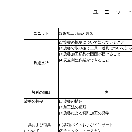
ユ ニ ッ 
ユニット
旋盤加工部品と製図
(1)旋盤の概要について知っていること
(2)旋盤で取り扱う工具・道具について知
(3)旋盤加工部品の図面が描けること
(4)安全衛生作業ができること
到達水準
教科の細目
内
旋盤の概要
(1)旋盤の構造
(2)加工法の種類
(3)旋盤による切削加工の見学
工具および道具
(1)各種バイトおよびインサート
について
(2)チャック、トースカン