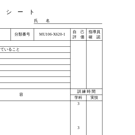
ト シ ー ト
氏 名
自 己
指導員
分類番号
MU106-X620-1
評 価
確 認
っていること
訓 練 時 間
 容
学科
実技
3
3