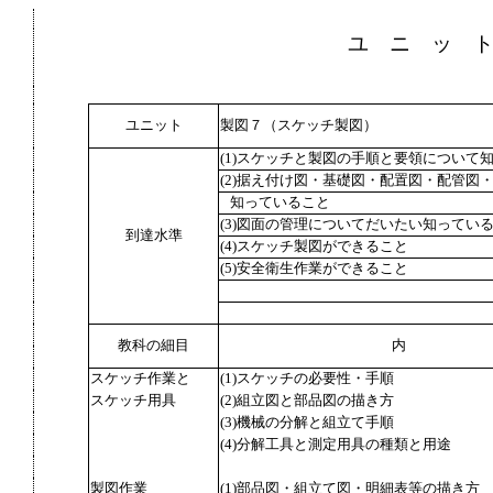
ユ ニ ッ 
ユニット
製図７（スケッチ製図）
(1)スケッチと製図の手順と要領について
(2)据え付け図・基礎図・配置図・配管図
知っていること
(3)図面の管理についてだいたい知ってい
到達水準
(4)スケッチ製図ができること
(5)安全衛生作業ができること
教科の細目
内
スケッチ作業と
(1)スケッチの必要性・手順
スケッチ用具
(2)組立図と部品図の描き方
(3)機械の分解と組立て手順
(4)分解工具と測定用具の種類と用途
製図作業
(1)部品図・組立て図・明細表等の描き方