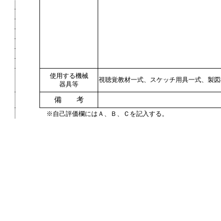
使用する機械
視聴覚教材一式、スケッチ用具一式、製図
器具等
備 考
※自己評価欄にはＡ、Ｂ、Ｃを記入する。