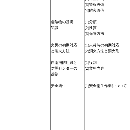
(3)警報設備
(4)防火設備
危険物の基礎
(1)分類
知識
(2)性質
(3)保管方法
火災の初期対応
(1)火災時の初期対応
と消火方法
(2)消火方法と消火剤
自衛消防組織と
(1)役割
防災センターの
(2)業務内容
役割
安全衛生
(1)安全衛生作業について