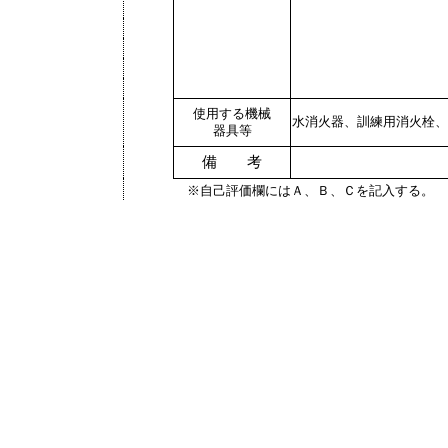
使用する機械
水消火器、訓練用消火栓、
器具等
備 考
※自己評価欄にはＡ、Ｂ、Ｃを記入する。