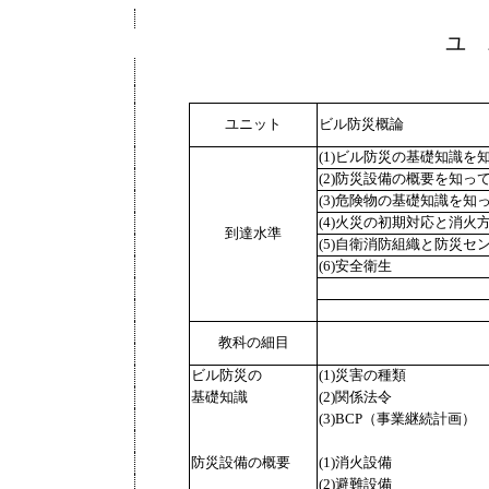
ユ 
ユニット
ビル防災概論
(1)ビル防災の基礎知識を
(2)防災設備の概要を知っ
(3)危険物の基礎知識を知
(4)火災の初期対応と消火
到達水準
(5)自衛消防組織と防災
(6)安全衛生
教科の細目
ビル防災の
(1)災害の種類
基礎知識
(2)関係法令
(3)BCP（事業継続計画）
防災設備の概要
(1)消火設備
(2)避難設備