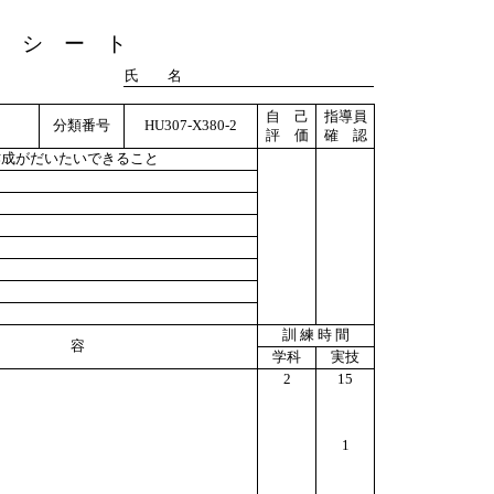
ト シ ー ト
氏 名
自 己
指導員
分類番号
HU307-X380-2
評 価
確 認
作成がだいたいできること
訓 練 時 間
 容
学科
実技
2
15
1