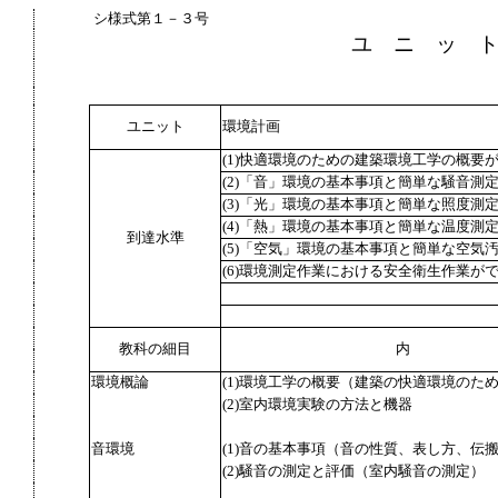
シ様式第１－３号
ユ ニ ッ 
ユニット
環境計画
(1)快適環境のための建築環境工学の概要
(2)「音」環境の基本事項と簡単な騒音測
(3)「光」環境の基本事項と簡単な照度測
(4)「熱」環境の基本事項と簡単な温度測
到達水準
(5)「空気」環境の基本事項と簡単な空気
(6)環境測定作業における安全衛生作業が
教科の細目
内
環境概論
(1)環境工学の概要（建築の快適環境のた
(2)室内環境実験の方法と機器
音環境
(1)音の基本事項（音の性質、表し方、伝
(2)騒音の測定と評価（室内騒音の測定）