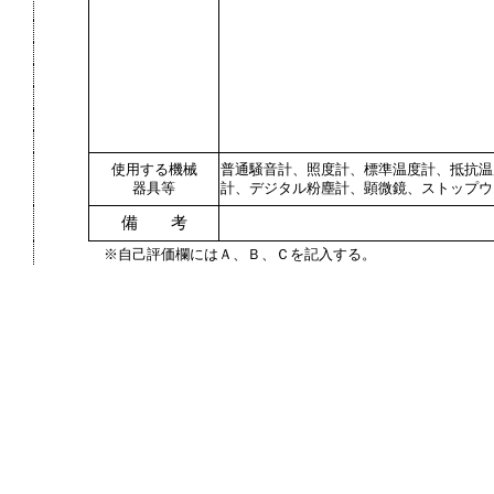
使用する機械
普通騒音計、照度計、標準温度計、抵抗温
器具等
計、デジタル粉塵計、顕微鏡、ストップウ
備 考
※自己評価欄にはＡ、Ｂ、Ｃを記入する。