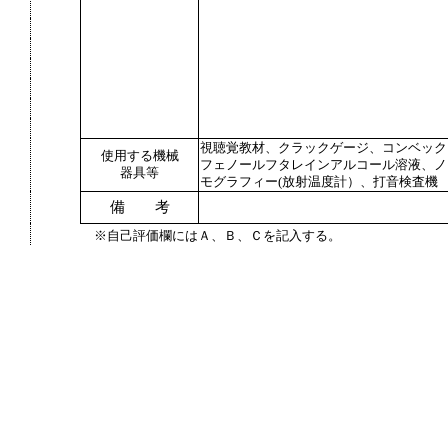
視聴覚教材、クラックゲージ、コンベック
使用する機械
フェノールフタレインアルコール溶液、ノ
器具等
モグラフィー(放射温度計）、打音検査機
備 考
※自己評価欄にはＡ、Ｂ、Ｃを記入する。