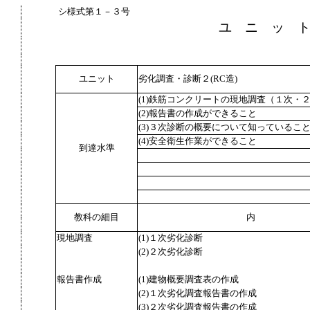
シ様式第１－３号
ユ ニ ッ 
ユニット
劣化調査・診断２(RC造)
(1)鉄筋コンクリートの現地調査（１次・
(2)報告書の作成ができること
(3)３次診断の概要について知っているこ
(4)安全衛生作業ができること
到達水準
教科の細目
内
現地調査
(1)１次劣化診断
(2)２次劣化診断
報告書作成
(1)建物概要調査表の作成
(2)１次劣化調査報告書の作成
(3)２次劣化調査報告書の作成