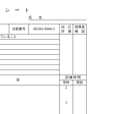
ト シ ー ト
氏 名
自 己
指導員
分類番号
HU202-X060-2
評 価
確 認
っていること
訓 練 時 間
 容
学科
実技
2
5