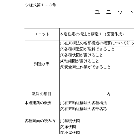
シ様式第１－３号
ユ ニ ッ 
ユニット
木造住宅の構法と構造１（図面作成）
(1)在来構法の各部構造の概要について知
(2)各種構造図が理解できること
(3)各種伏図が書けること
(4)軸組図が書けること
到達水準
(5)安全衛生作業ができること
教科の細目
内
木造建築の概要
(1)在来軸組構法の各種構法
(2)在来軸組構法の各部名称
各種図面の読み方
(1)基礎伏図
(2)床伏図
(3)小屋伏図