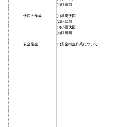
(4)軸組図
伏図の作成
(1)基礎伏図
(2)床伏図
(3)小屋伏図
(4)軸組図
安全衛生
(1)安全衛生作業について