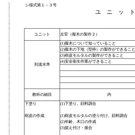
シ様式第１－３号
ユ ニ ッ 
ユニット
左官（擬木の製作２）
(1)擬木について知っていること
(2)擬木の下地（型枠）の製作ができるこ
(3)樹皮モルタルの製作ができること
(4)安全衛生作業ができること
到達水準
教科の細目
内
下塗り
(1)下塗り、顔料調合
樹皮の作成
(1)樹皮モルタルの塗り付け、顔料調合
(2)年齢、木口の作成
(3)据え付け・接合