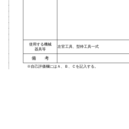
使用する機械
左官工具、型枠工具一式
器具等
備 考
※自己評価欄にはＡ、Ｂ、Ｃを記入する。