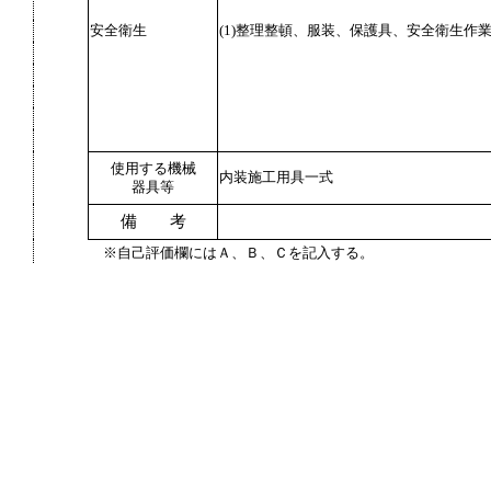
安全衛生
(1)整理整頓、服装、保護具、安全衛生作
使用する機械
内装施工用具一式
器具等
備 考
※自己評価欄にはＡ、Ｂ、Ｃを記入する。