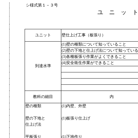
シ様式第１－３号
ユ ニ ッ 
ユニット
壁仕上げ工事（板張り）
(1)壁の種類について知っていること
(2)壁の下地と仕上げ法について知ってい
(3)各種板張り作業がよくできること
(4)安全衛生作業ができること
到達水準
教科の細目
内
壁の種類
(1)内壁、外壁
壁の下地と
(1)板張り仕上げ
仕上げ法
平板張り
(1)下地作り