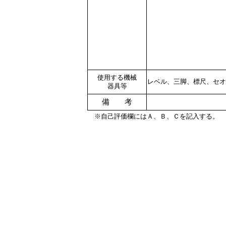
使用する機械
レベル、三脚、標尺、セオ
器具等
備 考
※自己評価欄にはＡ、Ｂ、Ｃを記入する。