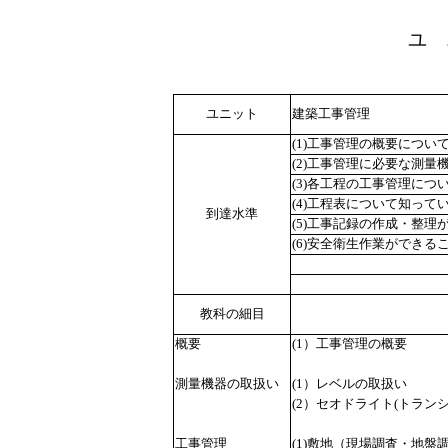
ユ 
ユニット
建築工事管理
(1)工事管理の概要につい
(2)工事管理に必要な測
(3)各工程の工事管理につ
(4)工程表について知って
到達水準
(5)工事記録の作成・整理
(6)安全衛生作業ができる
教科の細目
概要
(1）工事管理の概要
測量機器の取扱い
(1）レベルの取扱い
(2）セオドライト(トラン
工事管理
(1)敷地（現場調査・地盤