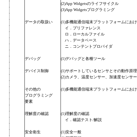
(2)App Widgetsのライフサイクル
(3)App Widgetsプログラミング
データの取扱い
(1)多機能通信端末プラットフォームにお
イ．プリファレンス
ロ．ローカルファイル
ハ．データベース
ニ．コンテントプロバイダ
デバッグ
(1)デバッグと各種ツール
デバイス制御
(1)サポートしているセンサとその動作原理
(2)カメラ、温度センサー、加速度センサ
その他の
(1)多機能通信端末プラットフォームにお
プログラミング
要素
理解度の確認
(1)理解度の確認
イ．確認テスト/解説
安全衛生
(1)安全一般