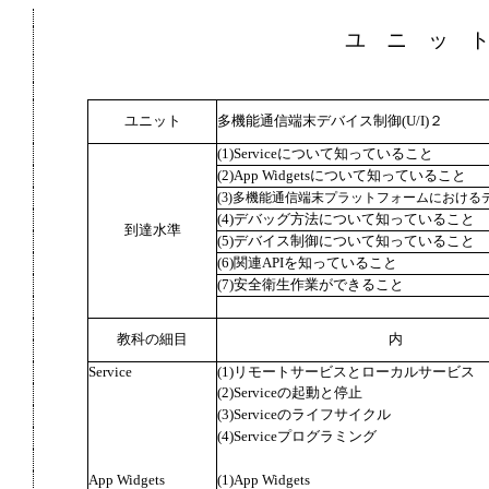
ユ ニ ッ 
ユニット
多機能通信端末デバイス制御(U/I)２
(1)Serviceについて知っていること
(2)App Widgetsについて知っていること
(3)多機能通信端末プラットフォームにおけ
(4)デバッグ方法について知っていること
到達水準
(5)デバイス制御について知っていること
(6)関連APIを知っていること
(7)安全衛生作業ができること
教科の細目
内
Service
(1)リモートサービスとローカルサービス
(2)Serviceの起動と停止
(3)Serviceのライフサイクル
(4)Serviceプログラミング
App Widgets
(1)App Widgets