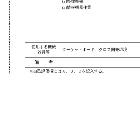
(2)整理整頓
(3)情報機器作業
使用する機械
ターゲットボード、クロス開発環境
器具等
備 考
※自己評価欄にはＡ、Ｂ、Ｃを記入する。