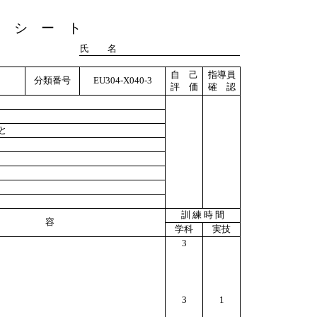
ト シ ー ト
氏 名
自 己
指導員
分類番号
EU304-X040-3
評 価
確 認
と
訓 練 時 間
 容
学科
実技
3
3
1