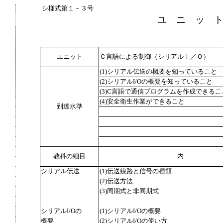
シ様式第１－３号
ユ ニ ッ 
ユニット
Ｃ言語による制御（シリアルＩ／Ｏ）
(1)シリアル伝送の概要を知っていること
(2)シリアルI/Oの概要を知っていること
(3)C言語で通信プログラムを作成できるこ
(4)安全衛生作業ができること
到達水準
教科の細目
内
シリアル伝送
(1)伝送線路と信号の種類
(2)伝送方法
(3)同期式と非同期式
シリアルI/Oの
(1)シリアルI/Oの概要
概要
(2)シリアルI/Oの使い方