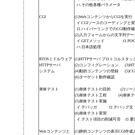
ハ.その他各種パラメータ
CGI
(1)WebコンテンツからCGIを実行
イ.CGIソースのコーディングと
ロ.ハイパーリンクでのCGI動作
(2)入力フォームからの文字列デ
イ.GETメソッド
ロ.PO
ハ.日本語処理
RTOSミドルウェア
(1)HTTPサーバ プロトコルスタ
HTTPサーバ
(2)コンフィグレーション
(3)H
システム
(4)動的コンテンツの登録
(5)
(6)ターゲット動作確認
単体テスト
(1)単体テストの目的
(2)ソ
(3)単体テスト工程
(4)単
(5)単体テスト実施
イ.デバッガ
ロ.デバッグ文
(6)単体テスト実習
イ.テスト項目の削減可否
ロ.
Webコンテンツと
(1)静的コンテンツの表示CGI作