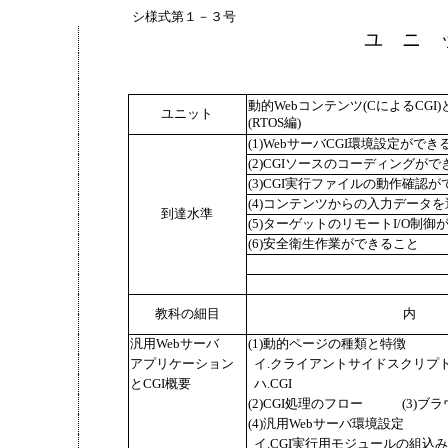
シ様式第１－３号
ユ ニ 
動的Webコンテンツ(CによるCGI
ユニット
(RTOS編)
(1)WebサーバCGI環境設定ができ
(2)CGIソースのコーディングがで
(3)CGI実行ファイルの動作確認
(4)コンテンツからの入力データ
到達水準
(5)ターゲットのリモートI/O制御
(6)安全衛生作業ができること
教科の細目
汎用Webサーバ
(1)動的ページの種類と特徴
アプリケーション
イ.クライアントサイドスクリプ
とCGI概要
ハ.CGI
(2)CGI処理のフロー
(3)ブ
(4)汎用Webサーバ環境設定
イ.CGI実行用モジュールの組込み