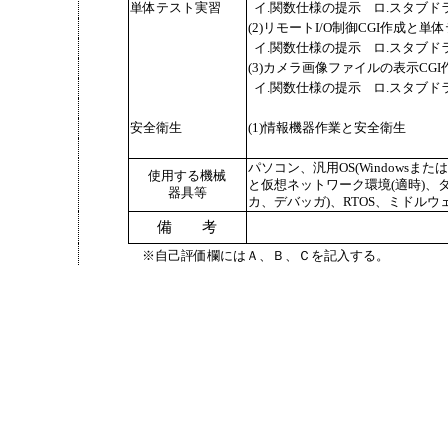
単体テスト実習
イ.関数仕様の提示
ロ.スタブド
(2)リモートI/O制御CGI作成と単
イ.関数仕様の提示
ロ.スタブド
(3)カメラ画像ファイルの表示CG
イ.関数仕様の提示
ロ.スタブド
安全衛生
(1)情報機器作業と安全衛生
パソコン、汎用OS(Windowsまた
使用する機械
と仮想ネットワーク環境(適時)、
器具等
カ、デバッガ)、RTOS、ミドルウ
備 考
※自己評価欄にはＡ、Ｂ、Ｃを記入する。