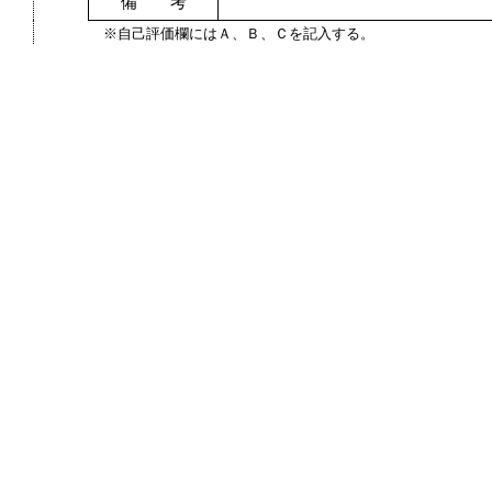
備 考
※自己評価欄にはＡ、Ｂ、Ｃを記入する。